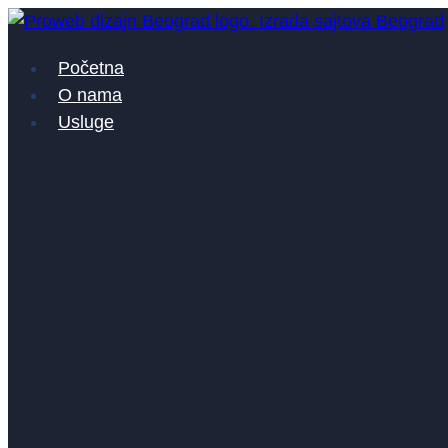
Skočite
na
Početna
sadržaj
O nama
Usluge