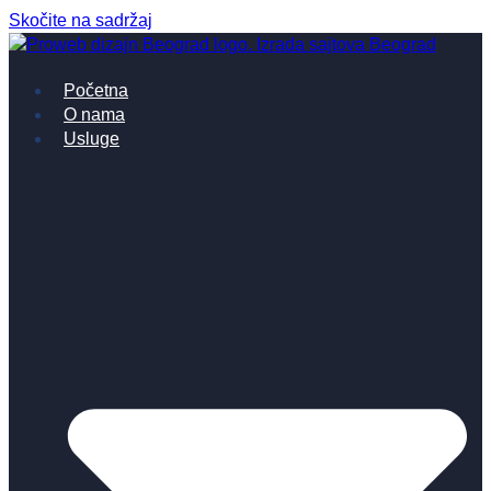
Skočite na sadržaj
Početna
O nama
Usluge