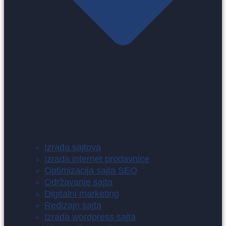
Izrada sajtova
Izrada internet prodavnice
Optimizacija sajta SEO
Održavanje sajta
Digitalni marketing
Redizajn sajta
Izrada wordpress sajta