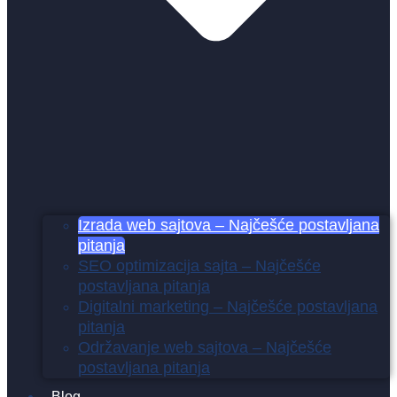
Izrada web sajtova – Najčešće postavljana
pitanja
SEO optimizacija sajta – Najčešće
postavljana pitanja
Digitalni marketing – Najčešće postavljana
pitanja
Održavanje web sajtova – Najčešće
postavljana pitanja
Blog