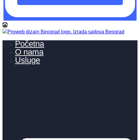
Početna
O nama
Usluge