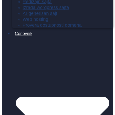
Redizajn sajta
Izrada wordpress sajta
AI-generisan sajt
Web hosting
Provera dostupnosti domena
Cenovnik