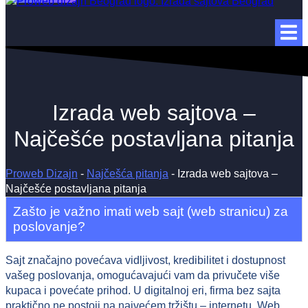
Izrada web sajtova –
Najčešće postavljana pitanja
Proweb Dizajn
-
Najčešća pitanja
-
Izrada web sajtova –
Najčešće postavljana pitanja
Zašto je važno imati web sajt (web stranicu) za
poslovanje?
Sajt značajno povećava vidljivost, kredibilitet i dostupnost
vašeg poslovanja, omogućavajući vam da privučete više
kupaca i povećate prihod. U digitalnoj eri, firma bez sajta
praktično ne postoji na najvećem tržištu – internetu. Web