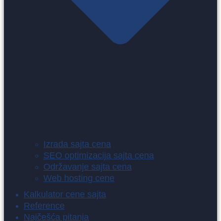
Izrada sajta cena
SEO optimizacija sajta cena
Održavanje sajta cena
Web hosting cene
Kalkulator cene sajta
Reference
Najčešća pitanja