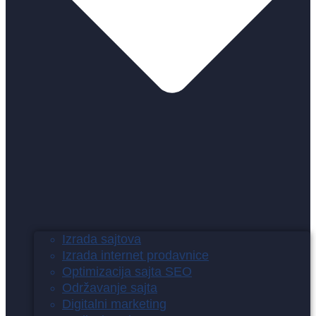
Izrada sajtova
Izrada internet prodavnice
Optimizacija sajta SEO
Održavanje sajta
Digitalni marketing