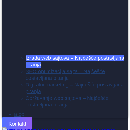
Izrada web sajtova – Najčešće postavljana
pitanja
SEO optimizacija sajta – Najčešće
postavljana pitanja
Digitalni marketing – Najčešće postavljana
pitanja
Održavanje web sajtova – Najčešće
postavljana pitanja
Blog
Kontakt