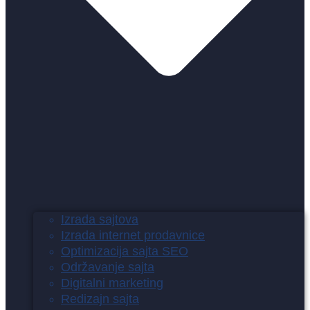
Izrada sajtova
Izrada internet prodavnice
Optimizacija sajta SEO
Održavanje sajta
Digitalni marketing
Redizajn sajta