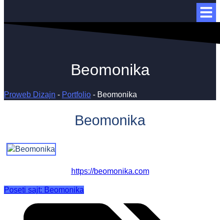
Beomonika
Proweb Dizajn
-
Portfolio
-
Beomonika
Beomonika
https://beomonika.com
Poseti sajt: Beomonika