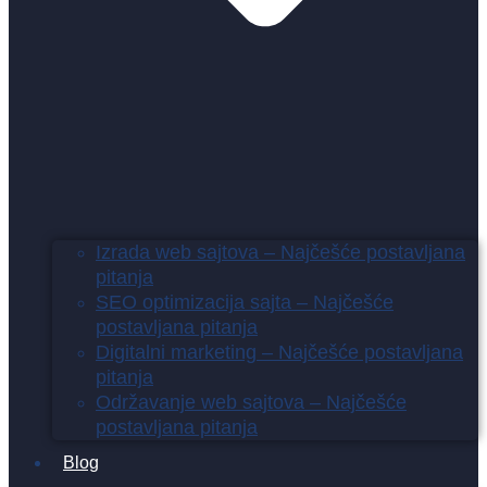
Izrada web sajtova – Najčešće postavljana
pitanja
SEO optimizacija sajta – Najčešće
postavljana pitanja
Digitalni marketing – Najčešće postavljana
pitanja
Održavanje web sajtova – Najčešće
postavljana pitanja
Blog