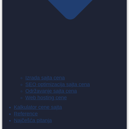
Izrada sajta cena
SEO optimizacija sajta cena
Održavanje sajta cena
Web hosting cene
Kalkulator cene sajta
Reference
Najčešća pitanja