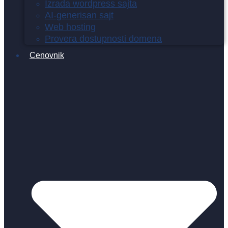
Izrada wordpress sajta
AI-generisan sajt
Web hosting
Provera dostupnosti domena
Cenovnik