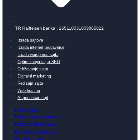
TR Raiffeisen banka : 265110031009865822
Izrada sajtova
Izrada internet prodavnice
Izrada wordpress sajta
Optimizacija sajta SEO
Održavanje sajta
Digitalni marketing
Redizajn sajta
Web hosting
AI-generisan sajt
Izrada sajtova
Izrada internet prodavnice
Izrada wordpress sajta
Optimizacija sajta SEO
Održavanje sajta