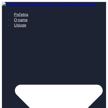
Skočite
na
Početna
sadržaj
O nama
Usluge