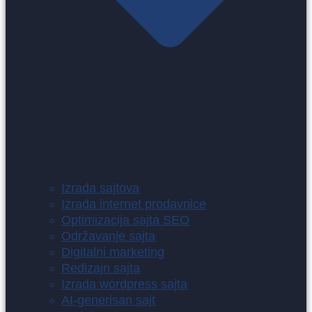
Izrada sajtova
Izrada internet prodavnice
Optimizacija sajta SEO
Održavanje sajta
Digitalni marketing
Redizajn sajta
Izrada wordpress sajta
AI-generisan sajt