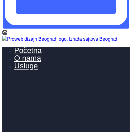
Početna
O nama
Usluge