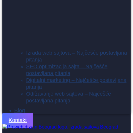
Izrada web sajtova – Najčešće postavljana
pitanja
SEO optimizacija sajta – Najčešće
postavljana pitanja
Digitalni marketing – Najčešće postavljana
pitanja
Održavanje web sajtova – Najčešće
postavljana pitanja
Blog
Kontakt