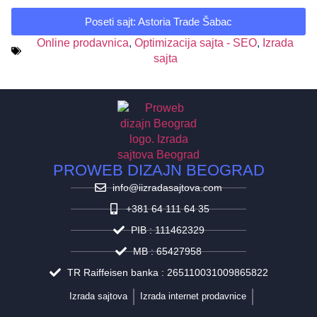
Poseti sajt: Astoria Trade Šabac
Online prodavnica
,
Optimizacija sajta - SEO
,
Izrada
sajta
PROWEB DIZAJN BEOGRAD
info@iizradasajtova.com
+381 64 111 64 35
PIB : 111462329
MB : 65427958
TR Raiffeisen banka : 265110031009865822
Izrada sajtova
Izrada internet prodavnice