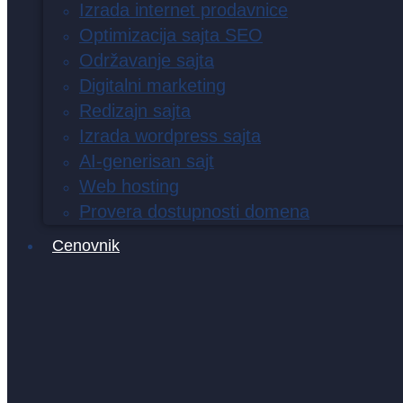
Izrada internet prodavnice
Optimizacija sajta SEO
Održavanje sajta
Digitalni marketing
Redizajn sajta
Izrada wordpress sajta
AI-generisan sajt
Web hosting
Provera dostupnosti domena
Cenovnik