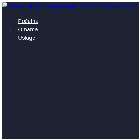
Skočite
na
Početna
sadržaj
O nama
Usluge