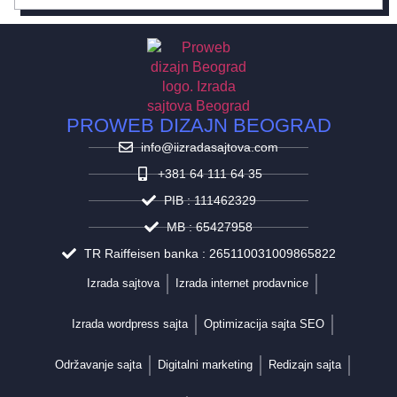
PROWEB DIZAJN BEOGRAD
info@iizradasajtova.com
+381 64 111 64 35
PIB : 111462329
MB : 65427958
TR Raiffeisen banka : 265110031009865822
Izrada sajtova
Izrada internet prodavnice
Izrada wordpress sajta
Optimizacija sajta SEO
Održavanje sajta
Digitalni marketing
Redizajn sajta