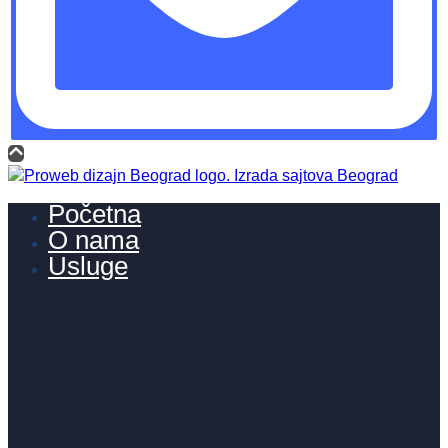
Početna
O nama
Usluge