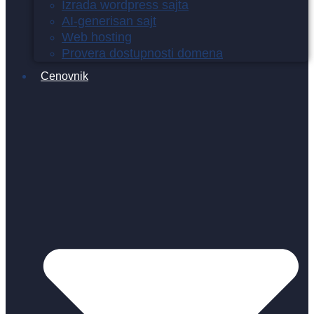
Izrada wordpress sajta
AI-generisan sajt
Web hosting
Provera dostupnosti domena
Cenovnik