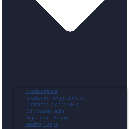
Izrada sajtova
Izrada internet prodavnice
Optimizacija sajta SEO
Održavanje sajta
Digitalni marketing
Redizajn sajta