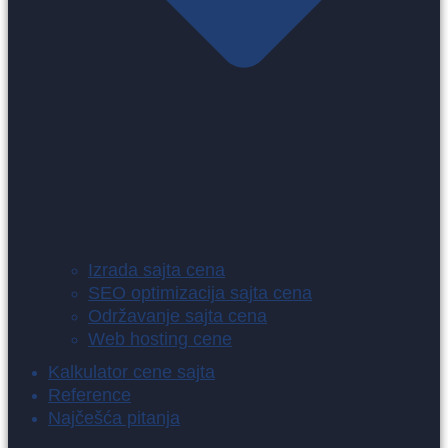
Izrada sajta cena
SEO optimizacija sajta cena
Održavanje sajta cena
Web hosting cene
Kalkulator cene sajta
Reference
Najčešća pitanja