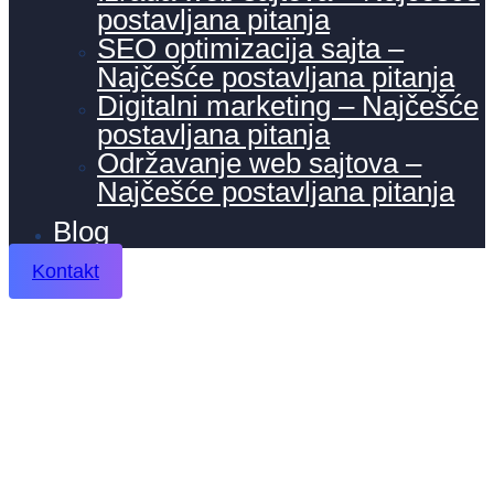
postavljana pitanja
SEO optimizacija sajta –
Najčešće postavljana pitanja
Digitalni marketing – Najčešće
postavljana pitanja
Održavanje web sajtova –
Najčešće postavljana pitanja
Blog
Kontakt