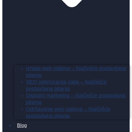
Izrada web sajtova – Najčešće postavljana
pitanja
SEO optimizacija sajta – Najčešće
postavljana pitanja
Digitalni marketing – Najčešće postavljana
pitanja
Održavanje web sajtova – Najčešće
postavljana pitanja
Blog