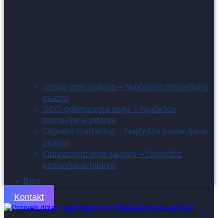
Izrada web sajtova – Najčešće postavljana
pitanja
SEO optimizacija sajta – Najčešće
postavljana pitanja
Digitalni marketing – Najčešće postavljana
pitanja
Održavanje web sajtova – Najčešće
postavljana pitanja
Blog
Kontakt