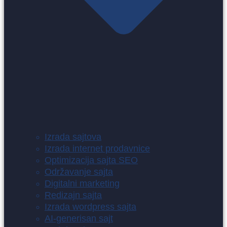
Izrada sajtova
Izrada internet prodavnice
Optimizacija sajta SEO
Održavanje sajta
Digitalni marketing
Redizajn sajta
Izrada wordpress sajta
AI-generisan sajt