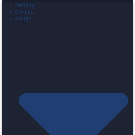
Početna
O nama
Usluge