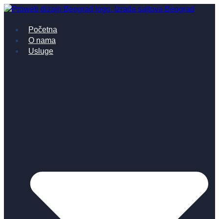
Skočite
na
Početna
sadržaj
O nama
Usluge