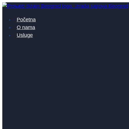
Skočite
na
Početna
sadržaj
O nama
Usluge