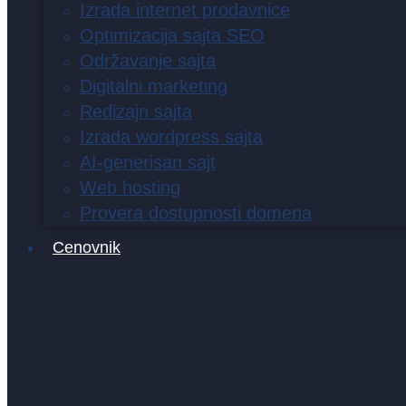
Izrada internet prodavnice
Optimizacija sajta SEO
Održavanje sajta
Digitalni marketing
Redizajn sajta
Izrada wordpress sajta
AI-generisan sajt
Web hosting
Provera dostupnosti domena
Cenovnik