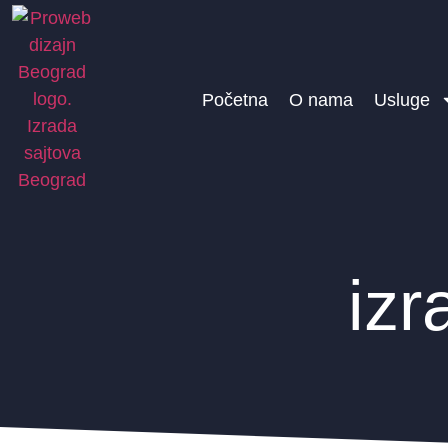
Početna
O nama
Usluge
izr