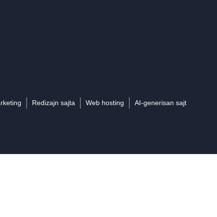
arketing
Redizajn sajta
Web hosting
AI-generisan sajt