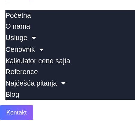
Početna
O nama
Usluge
Cenovnik
Kalkulator cene sajta
Reference
Najčešća pitanja
Blog
Kontakt
info@iizradasajtova.com
+381 64 111 64 35