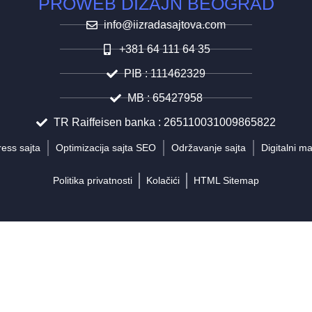
PROWEB DIZAJN BEOGRAD
info@iizradasajtova.com
+381 64 111 64 35
PIB : 111462329
MB : 65427958
TR Raiffeisen banka : 265110031009865822
ess sajta
Optimizacija sajta SEO
Održavanje sajta
Digitalni m
Politika privatnosti
Kolačići
HTML Sitemap