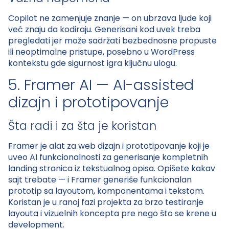
Copilot ne zamenjuje znanje — on ubrzava ljude koji
već znaju da kodiraju. Generisani kod uvek treba
pregledati jer može sadržati bezbednosne propuste
ili neoptimalne pristupe, posebno u WordPress
kontekstu gde sigurnost igra ključnu ulogu.
5. Framer AI — AI-assisted
dizajn i prototipovanje
Šta radi i za šta je koristan
Framer je alat za web dizajn i prototipovanje koji je
uveo AI funkcionalnosti za generisanje kompletnih
landing stranica iz tekstualnog opisa. Opišete kakav
sajt trebate — i Framer generiše funkcionalan
prototip sa layoutom, komponentama i tekstom.
Koristan je u ranoj fazi projekta za brzo testiranje
layouta i vizuelnih koncepta pre nego što se krene u
development.