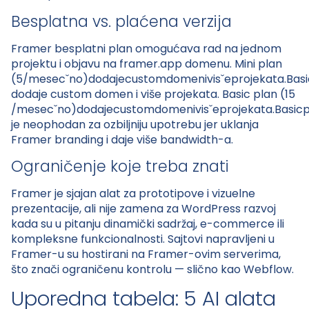
Besplatna vs. plaćena verzija
Framer besplatni plan omogućava rad na jednom
projektu i objavu na framer.app domenu. Mini plan
(5
/mesecˇno)dodajecustomdomenivisˇeprojekata.Bas
dodaje custom domen i više projekata. Basic plan (15
/mesecˇno)dodajecustomdomenivisˇeprojekata.Basicp
je neophodan za ozbiljniju upotrebu jer uklanja
Framer branding i daje više bandwidth-a.
Ograničenje koje treba znati
Framer je sjajan alat za prototipove i vizuelne
prezentacije, ali nije zamena za WordPress razvoj
kada su u pitanju dinamički sadržaj, e-commerce ili
kompleksne funkcionalnosti. Sajtovi napravljeni u
Framer-u su hostirani na Framer-ovim serverima,
što znači ograničenu kontrolu — slično kao Webflow.
Uporedna tabela: 5 AI alata