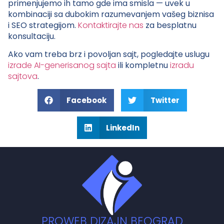
primenjujemo ih tamo gde ima smisla — uvek u
kombinaciji sa dubokim razumevanjem vašeg biznisa
i SEO strategijom.
Kontaktirajte nas
za besplatnu
konsultaciju.
Ako vam treba brz i povoljan sajt, pogledajte uslugu
izrade AI-generisanog sajta
ili kompletnu
izradu
sajtova
.
Facebook
Twitter
LinkedIn
PROWEB DIZAJN BEOGRAD