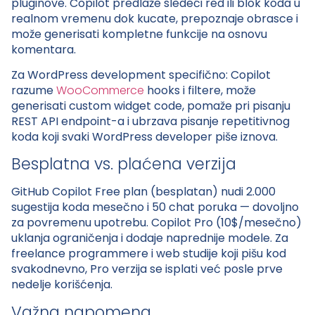
pluginove. Copilot predlaže sledeći red ili blok koda u
realnom vremenu dok kucate, prepoznaje obrasce i
može generisati kompletne funkcije na osnovu
komentara.
Za WordPress development specifično: Copilot
razume
WooCommerce
hooks i filtere, može
generisati custom widget code, pomaže pri pisanju
REST API endpoint-a i ubrzava pisanje repetitivnog
koda koji svaki WordPress developer piše iznova.
Besplatna vs. plaćena verzija
GitHub Copilot Free plan (besplatan) nudi 2.000
sugestija koda mesečno i 50 chat poruka — dovoljno
za povremenu upotrebu. Copilot Pro (10$/mesečno)
uklanja ograničenja i dodaje naprednije modele. Za
freelance programmere i web studije koji pišu kod
svakodnevno, Pro verzija se isplati već posle prve
nedelje korišćenja.
Važna napomena