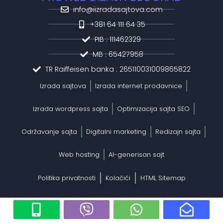
info@iizradasajtova.com
+381 64 111 64 35
PIB : 111462329
MB : 65427958
TR Raiffeisen banka : 265110031009865822
Izrada sajtova
Izrada internet prodavnice
Izrada wordpress sajta
Optimizacija sajta SEO
Održavanje sajta
Digitalni marketing
Redizajn sajta
Web hosting
AI-generisan sajt
Politika privatnosti
Kolačići
HTML Sitemap