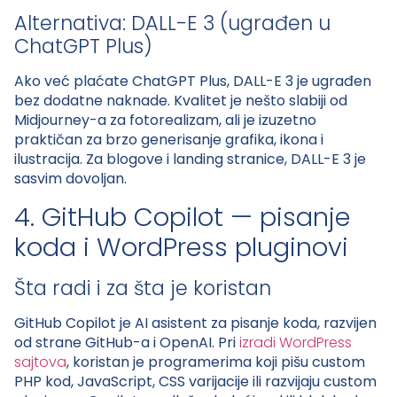
Alternativa: DALL-E 3 (ugrađen u
ChatGPT Plus)
Ako već plaćate ChatGPT Plus, DALL-E 3 je ugrađen
bez dodatne naknade. Kvalitet je nešto slabiji od
Midjourney-a za fotorealizam, ali je izuzetno
praktičan za brzo generisanje grafika, ikona i
ilustracija. Za blogove i landing stranice, DALL-E 3 je
sasvim dovoljan.
4. GitHub Copilot — pisanje
koda i WordPress pluginovi
Šta radi i za šta je koristan
GitHub Copilot je AI asistent za pisanje koda, razvijen
od strane GitHub-a i OpenAI. Pri
izradi WordPress
sajtova
, koristan je programerima koji pišu custom
PHP kod, JavaScript, CSS varijacije ili razvijaju custom