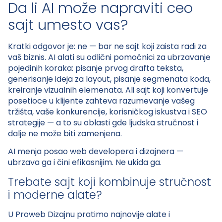
Da li AI može napraviti ceo
sajt umesto vas?
Kratki odgovor je: ne — bar ne sajt koji zaista radi za
vaš biznis. AI alati su odlični pomoćnici za ubrzavanje
pojedinih koraka: pisanje prvog drafta teksta,
generisanje ideja za layout, pisanje segmenata koda,
kreiranje vizualnih elemenata. Ali sajt koji konvertuje
posetioce u klijente zahteva razumevanje vašeg
tržišta, vaše konkurencije, korisničkog iskustva i SEO
strategije — a to su oblasti gde ljudska stručnost i
dalje ne može biti zamenjena.
AI menja posao web developera i dizajnera —
ubrzava ga i čini efikasnijim. Ne ukida ga.
Trebate sajt koji kombinuje stručnost
i moderne alate?
U Proweb Dizajnu pratimo najnovije alate i