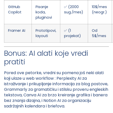
GitHub
Pisanje
✅ (2000
10$/mes
Copilot
koda,
sug./mes)
(neogr.)
pluginovi
Framer AI
Prototipovi,
✅ (1
Od
layouti
projekat)
5$/mes
Bonus: AI alati koje vredi
pratiti
Pored ove petorke, vredni su pomena još neki alati
koji ulaze u web workflow : Perplexity AI za
istraživanje i prikupljanje informacija za blog postove,
Grammarly za gramatičku i stilsku proveru engleskih
tekstova, Canva AI za brzo kreiranje grafika i banera
bez znanja dizajna, i Notion AI za organizaciju
sadržajnih kalendara i briefova.