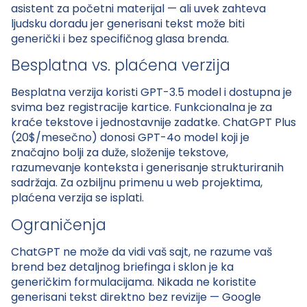
asistent za početni materijal — ali uvek zahteva
ljudsku doradu jer generisani tekst može biti
generički i bez specifičnog glasa brenda.
Besplatna vs. plaćena verzija
Besplatna verzija koristi GPT-3.5 model i dostupna je
svima bez registracije kartice. Funkcionalna je za
kraće tekstove i jednostavnije zadatke. ChatGPT Plus
(20$/mesečno) donosi GPT-4o model koji je
značajno bolji za duže, složenije tekstove,
razumevanje konteksta i generisanje strukturiranih
sadržaja. Za ozbiljnu primenu u web projektima,
plaćena verzija se isplati.
Ograničenja
ChatGPT ne može da vidi vaš sajt, ne razume vaš
brend bez detaljnog briefinga i sklon je ka
generičkim formulacijama. Nikada ne koristite
generisani tekst direktno bez revizije — Google