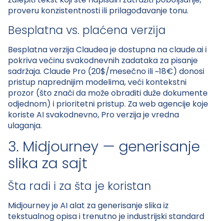
proveru konzistentnosti ili prilagođavanje tonu.
Besplatna vs. plaćena verzija
Besplatna verzija Claudea je dostupna na claude.ai i
pokriva većinu svakodnevnih zadataka za pisanje
sadržaja. Claude Pro (20$/mesečno ili ~18€) donosi
pristup naprednijim modelima, veći kontekstni
prozor (što znači da može obraditi duže dokumente
odjednom) i prioritetni pristup. Za web agencije koje
koriste AI svakodnevno, Pro verzija je vredna
ulaganja.
3. Midjourney — generisanje
slika za sajt
Šta radi i za šta je koristan
Midjourney je AI alat za generisanje slika iz
tekstualnog opisa i trenutno je industrijski standard