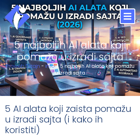
5 najboljih AI alata koji
pomažu u izradi sajta
Proweb Dizajn
-
info
-
5 najboljih AI alata koji pomažu
u izradi sajta
5 AI alata koji zaista pomažu
u izradi sajta (i kako ih
koristiti)