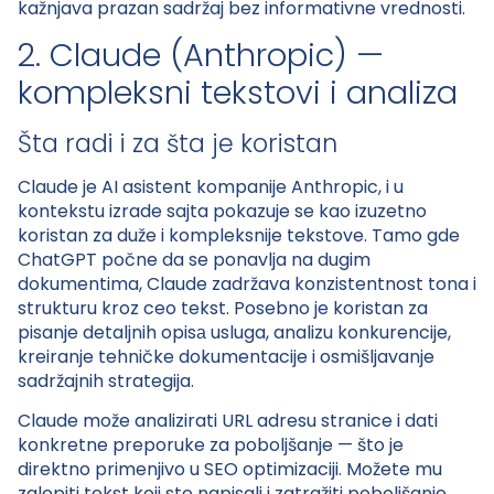
kažnjava prazan sadržaj bez informativne vrednosti.
2. Claude (Anthropic) —
kompleksni tekstovi i analiza
Šta radi i za šta je koristan
Claude je AI asistent kompanije Anthropic, i u
kontekstu izrade sajta pokazuje se kao izuzetno
koristan za duže i kompleksnije tekstove. Tamo gde
ChatGPT počne da se ponavlja na dugim
dokumentima, Claude zadržava konzistentnost tona i
strukturu kroz ceo tekst. Posebno je koristan za
pisanje detaljnih opisа usluga, analizu konkurencije,
kreiranje tehničke dokumentacije i osmišljavanje
sadržajnih strategija.
Claude može analizirati URL adresu stranice i dati
konkretne preporuke za poboljšanje — što je
direktno primenjivo u SEO optimizaciji. Možete mu
zalepiti tekst koji ste napisali i zatražiti poboljšanje,