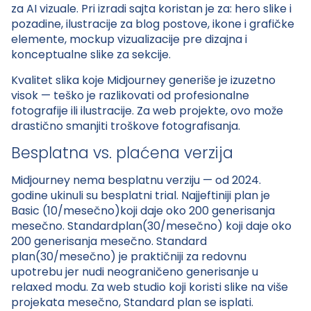
za AI vizuale. Pri izradi sajta koristan je za: hero slike i
pozadine, ilustracije za blog postove, ikone i grafičke
elemente, mockup vizualizacije pre dizajna i
konceptualne slike za sekcije.
Kvalitet slika koje Midjourney generiše je izuzetno
visok — teško je razlikovati od profesionalne
fotografije ili ilustracije. Za web projekte, ovo može
drastično smanjiti troškove fotografisanja.
Besplatna vs. plaćena verzija
Midjourney nema besplatnu verziju — od 2024.
godine ukinuli su besplatni trial. Najjeftiniji plan je
Basic (10
/mesečno)koji daje oko 200 generisanja
mesečno. Standardplan(30/mesečno) koji daje oko
200 generisanja mesečno.
Standard
plan(30
/mesečno) je praktičniji za redovnu
upotrebu jer nudi neograničeno generisanje u
relaxed modu. Za web studio koji koristi slike na više
projekata mesečno, Standard plan se isplati.