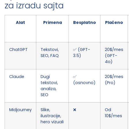
za izradu sajta
Alat
Primena
Besplatno
Plaćeno
ChatGPT
Tekstovi,
✅ (GPT-
20$/mes
SEO, FAQ
3.5)
(GPT-
4o)
Claude
Dugi
✅
20$/mes
tekstovi,
(osnovno)
(Pro)
analiza,
SEO
Midjourney
Slike,
❌
Od
ilustracije,
10$/mes
hero vizuali