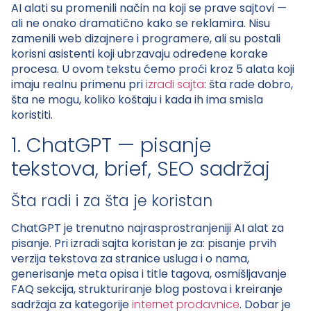
AI alati su promenili način na koji se prave sajtovi —
ali ne onako dramatično kako se reklamira. Nisu
zamenili web dizajnere i programere, ali su postali
korisni asistenti koji ubrzavaju određene korake
procesa. U ovom tekstu ćemo proći kroz 5 alata koji
imaju realnu primenu pri
izradi sajta
: šta rade dobro,
šta ne mogu, koliko koštaju i kada ih ima smisla
koristiti.
1. ChatGPT — pisanje
tekstova, brief, SEO sadržaj
Šta radi i za šta je koristan
ChatGPT je trenutno najrasprostranjeniji AI alat za
pisanje. Pri izradi sajta koristan je za: pisanje prvih
verzija tekstova za stranice usluga i o nama,
generisanje meta opisa i title tagova, osmišljavanje
FAQ sekcija, strukturiranje blog postova i kreiranje
sadržaja za kategorije
internet prodavnice
. Dobar je