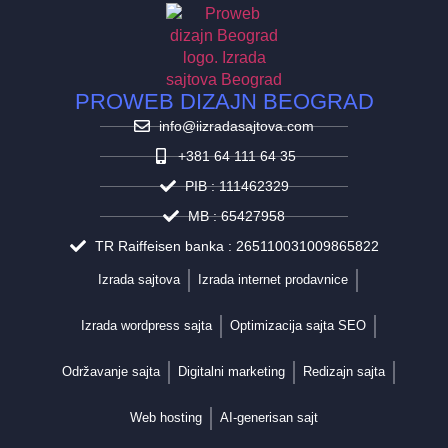
PROWEB DIZAJN BEOGRAD
info@iizradasajtova.com
+381 64 111 64 35
PIB : 111462329
MB : 65427958
TR Raiffeisen banka : 265110031009865822
Izrada sajtova
Izrada internet prodavnice
Izrada wordpress sajta
Optimizacija sajta SEO
Održavanje sajta
Digitalni marketing
Redizajn sajta
Web hosting
AI-generisan sajt