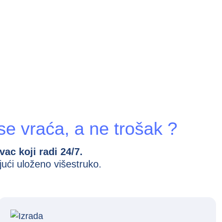
 se vraća, a ne trošak ?
ac koji radi 24/7.
jući uloženo višestruko.