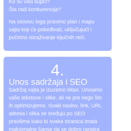
Ko su vaši kupci?
Šta radi konkurencija?
Na osnovu toga pravimo plan i mapu
sajta koji će pobeđivati, uključujući i
početno istraživanje ključnih reči.
4.
Unos sadržaja i SEO
Sadržaj sajta je izuzetno bitan. Unosimo
vaše tekstove i slike, ali ne pre nego što
ih optimizujemo. Svaki naslov, link, URL
adresa i slika se sređuju po SEO
pravilima kako bi svaka stranica imala
maksimalne šanse da se dobro rangira