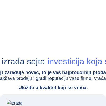
 izrada sajta
investicija koja
jt zarađuje novac, to je vaš najprodorniji prodav
lakšava prodaju i gradi reputaciju vaše firme, vraća
Uložite u kvalitet koji se vraća.