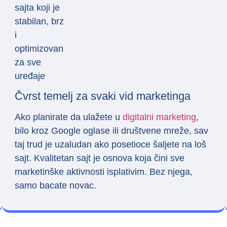
Čvrst temelj za svaki vid marketinga
Ako planirate da ulažete u
digitalni marketing
,
bilo kroz Google oglase ili društvene mreže, sav
taj trud je uzaludan ako posetioce šaljete na loš
sajt. Kvalitetan sajt je osnova koja čini sve
marketinške aktivnosti isplativim. Bez njega,
samo bacate novac.