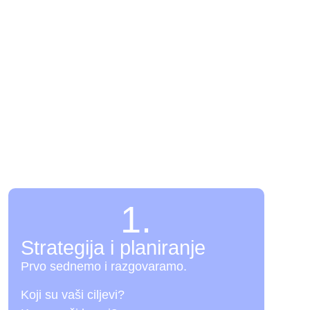
Izra
To je jasan plan bez iznenađenja. Od poč
1.
Strategija i planiranje
Prvo sednemo i razgovaramo.
Koji su vaši ciljevi?