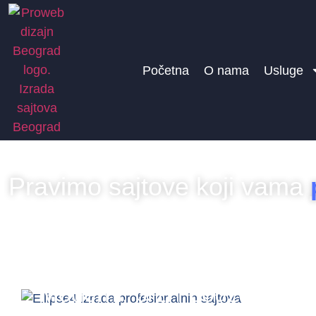
Početna
O nama
Usluge
Izrada sajtova
Pravimo sajtove koji vama
Izrada profesionalnih sajtova i web sajtova, inte
za Google i AI pretragu. Bilo da ste mali preduzetn
nama je jednostavna i konkretna a rezultati odličn
Moderni, brzi i pouzdani we