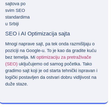
SEO i AI Optimizacija sajta
Mnogi naprave sajt, pa tek onda razmišljaju o
poziciji na Google-u. To je kao da gradite kuću
bez temelja. Mi
optimizaciju za pretraživače
(SEO)
uključujemo od samog početka. Tako
gradimo sajt koji je od starta tehnički ispravan i
logički postavljen da ostvari dobru vidljivost na
duže staze.