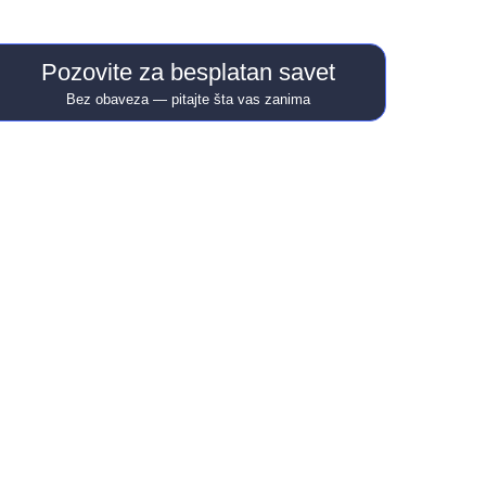
Pozovite za besplatan savet
Bez obaveza — pitajte šta vas zanima