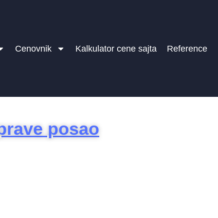
Cenovnik
Kalkulator cene sajta
Reference
prave posao
rnet prodavnica i SEO
optimizacija sajta
ik ili veliki brend, komunikacija sa
i.
b sajtovi za vaš posao i brend