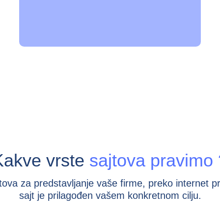
Kakve vrste
sajtova pravimo 
ova za predstavljanje vaše firme, preko internet 
sajt je prilagođen vašem konkretnom cilju.