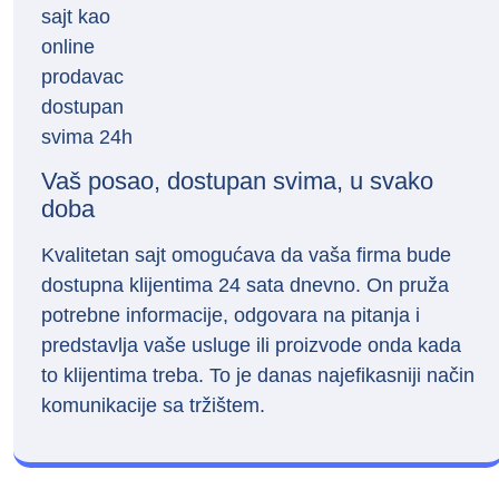
Vaš posao, dostupan svima, u svako
doba
Kvalitetan sajt omogućava da vaša firma bude
dostupna klijentima 24 sata dnevno. On pruža
potrebne informacije, odgovara na pitanja i
predstavlja vaše usluge ili proizvode onda kada
to klijentima treba. To je danas najefikasniji način
komunikacije sa tržištem.