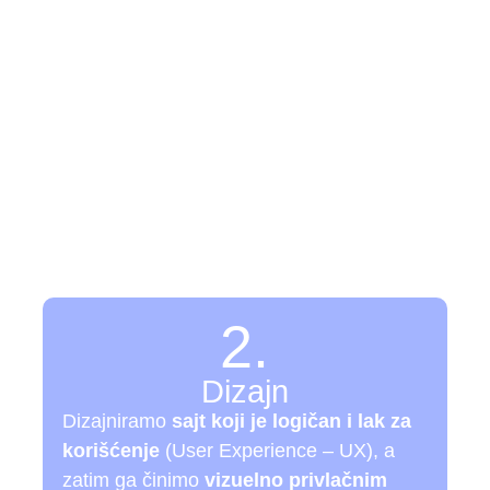
da sajtova - kako izgleda pro
etnog dogovora do lansiranja, tačno znate šta se dešava,
2.
Dizajn
Dizajniramo
sajt koji je logičan i lak za
korišćenje
(User Experience – UX), a
zatim ga činimo
vizuelno privlačnim