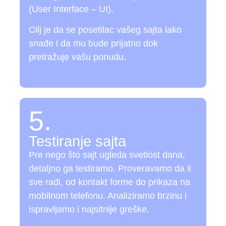
(User Interface – UI).
Cilj je da se posetilac vašeg sajta lako
snađe i da mu bude prijatno dok
pretražuje vašu ponudu.
5.
Testiranje sajta
Pre nego što sajt ugleda svetlost dana,
detaljno ga testiramo. Proveravamo da li
sve radi, od kontakt forme do prikaza na
mobilnom telefonu. Analiziramo brzinu i
ispravljamo i najsitnije greške.