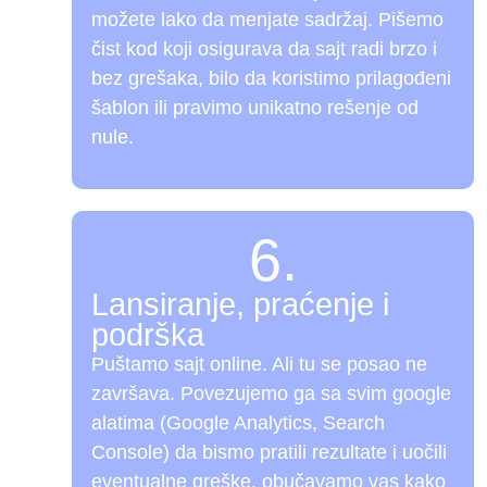
možete lako da menjate sadržaj. Pišemo
čist kod koji osigurava da sajt radi brzo i
bez grešaka, bilo da koristimo prilagođeni
šablon ili pravimo unikatno rešenje od
nule.
6.
Lansiranje, praćenje i
podrška
Puštamo sajt online. Ali tu se posao ne
završava. Povezujemo ga sa svim google
alatima (Google Analytics, Search
Console) da bismo pratili rezultate i uočili
eventualne greške, obučavamo vas kako