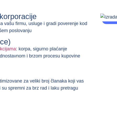
 korporacije
ja vašu firmu, usluge i gradi poverenje kod
ašem poslovanju
ce)
nkcijama
: korpa, sigurno plaćanje
jednostavnom i brzom procesu kupovine
imizovane za veliki broj članaka koji vas
i su spremni za brz rad i laku pretragu