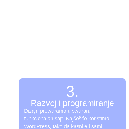
ces ?
 zašto se dešava i šta dobijate na kraju.
3.
Razvoj i programiranje
Dizajn pretvaramo u stvaran,
funkcionalan sajt. Najčešće koristimo
WordPress
, tako da kasnije i sami