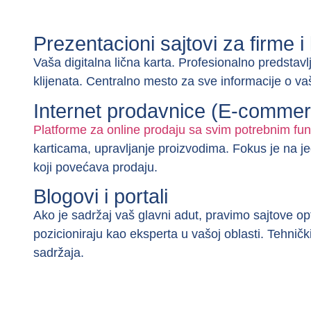
Prezentacioni sajtovi za firme i
Vaša digitalna lična karta. Profesionalno predstavl
klijenata. Centralno mesto za sve informacije o v
Internet prodavnice (E-commer
Platforme za online prodaju sa svim potrebnim fu
karticama, upravljanje proizvodima. Fokus je na 
koji povećava prodaju.
Blogovi i portali
Ako je sadržaj vaš glavni adut, pravimo sajtove opt
pozicioniraju kao eksperta u vašoj oblasti. Tehničk
sadržaja.